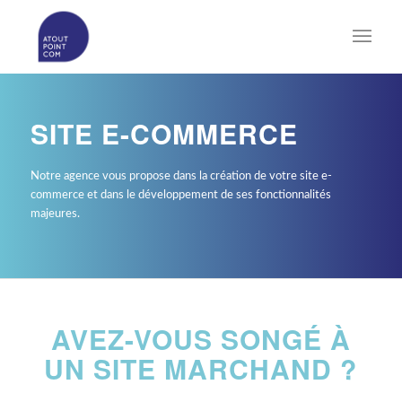
SITE E-COMMERCE
Notre agence vous propose dans la création de votre site e-
commerce et dans le développement de ses fonctionnalités
majeures.
AVEZ-VOUS SONGÉ À
UN SITE MARCHAND ?