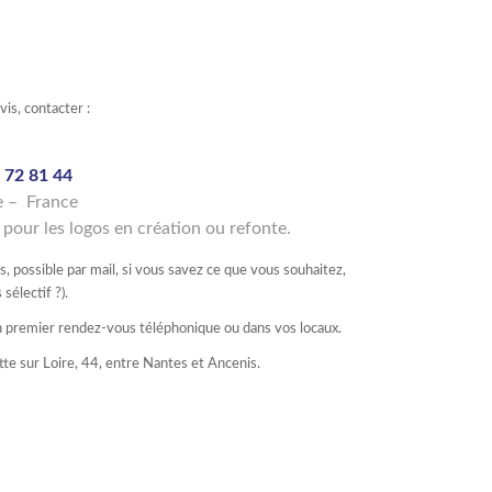
is, contacter :
7 72 81 44
e – France
 pour les logos en création ou refonte.
rs, possible par mail, si vous savez ce que vous souhaitez,
sélectif ?).
un premier rendez-vous téléphonique ou dans vos locaux.
e sur Loire, 44, entre Nantes et Ancenis.