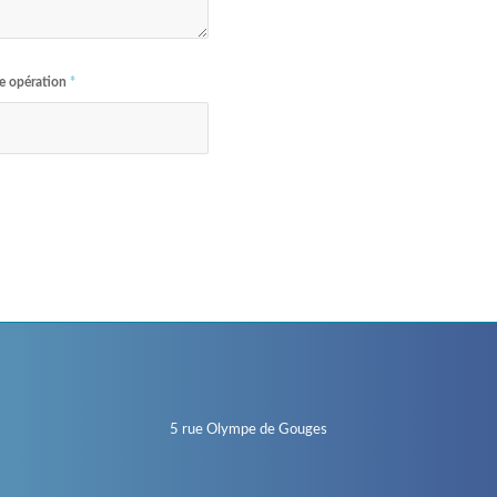
le opération
*
5 rue Olympe de Gouges