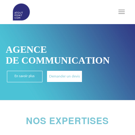
A
G
E
N
C
E
D
E
C
O
M
M
U
N
I
C
A
T
I
O
N
En savoir plus
Demander un devis
NOS EXPERTISES