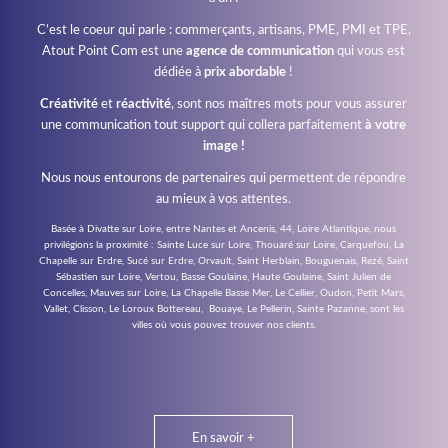
C’est le coeur qui parle : commerçants, artisans, PME, PMI et TPE,
Atout Point Com est une
agence de communication
qui vous est
dédiée à
prix abordable
!
Créativité
et
réactivité
, sont nos maîtres mots pour vous assurer
une communication tout support qui collera parfaitement
à votre
image !
Nous nous entourons de partenaires qui permettent de répondre
au mieux à vos attentes.
Basée à Divatte sur Loire, entre Nantes et Ancenis, 44, Loire Atlantique, nous
privilégions la proximité : Sainte Luce sur Loire, Thouaré sur Loire, Carquefou, La
Chapelle sur Erdre, Sucé sur Erdre, Orvault, Saint Herblain, Bouguenais, Rezé, Saint
Sébastien sur Loire, Vertou, Basse Goulaine, Haute Goulaine, Saint Julien de
Concelles, Mauves sur Loire, La Chapelle Basse Mer, Le Cellier, Oudon, Petit Mars,
Vallet, Clisson, Le Loroux Bottereau, Bouaye, Le Pellerin, Sainte Pazanne, sont les
villes où vous pouvez trouver nos clients.
En savoir +