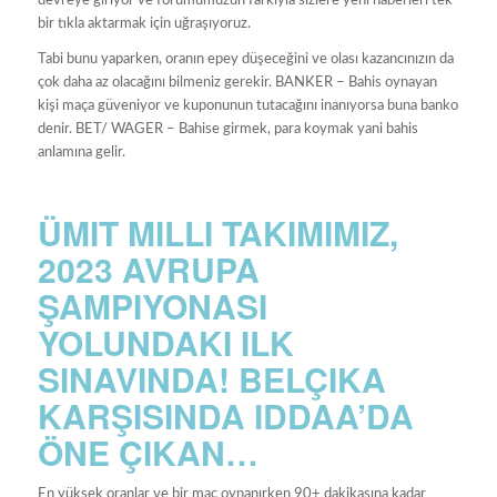
devreye giriyor ve forumumuzun farkıyla sizlere yeni haberleri tek
bir tıkla aktarmak için uğraşıyoruz.
Tabi bunu yaparken, oranın epey düşeceğini ve olası kazancınızın da
çok daha az olacağını bilmeniz gerekir. BANKER – Bahis oynayan
kişi maça güveniyor ve kuponunun tutacağını inanıyorsa buna banko
denir. BET/ WAGER – Bahise girmek, para koymak yani bahis
anlamına gelir.
ÜMIT MILLI TAKIMIMIZ,
2023 AVRUPA
ŞAMPIYONASI
YOLUNDAKI ILK
SINAVINDA! BELÇIKA
KARŞISINDA IDDAA’DA
ÖNE ÇIKAN…
En yüksek oranlar ve bir maç oynanırken 90+ dakikasına kadar