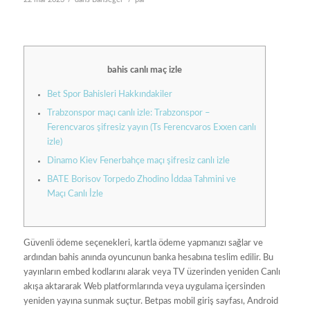
22 mai 2023
dans
Bahsegel
par
MAT TV CANLI MAÇ İZLE
bahis canlı maç izle
Bet Spor Bahisleri Hakkındakiler
Trabzonspor maçı canlı izle: Trabzonspor –
Ferencvaros şifresiz yayın (Ts Ferencvaros Exxen canlı
izle)
Dinamo Kiev Fenerbahçe maçı şifresiz canlı izle
BATE Borisov Torpedo Zhodino İddaa Tahmini ve
Maçı Canlı İzle
Güvenli ödeme seçenekleri, kartla ödeme yapmanızı sağlar ve
ardından bahis anında oyuncunun banka hesabına teslim edilir. Bu
yayınların embed kodlarını alarak veya TV üzerinden yeniden Canlı
akışa aktararak Web platformlarında veya uygulama içersinden
yeniden yayına sunmak suçtur. Betpas mobil giriş sayfası, Android