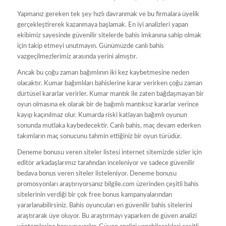
Yapmanız gereken tek şey hızlı davranmak ve bu firmalara üyelik
gerçekleştirerek kazanmaya başlamak. En iyi analizleri yapan
ekibimiz sayesinde güvenilir sitelerde bahis imkanına sahip olmak
için takip etmeyi unutmayın. Günümüzde canlı bahis
vazgeçilmezlerimiz arasında yerini almıştır.
Ancak bu çoğu zaman bağımlının iki kez kaybetmesine neden
olacaktır. Kumar bağımlıları bahislerine karar verirken çoğu zaman
dürtüsel kararlar verirler. Kumar mantık ile zaten bağdaşmayan bir
oyun olmasına ek olarak bir de bağımlı mantıksız kararlar verince
kayıp kaçınılmaz olur. Kumarda riski katlayan bağımlı oyunun
sonunda mutlaka kaybedecektir. Canlı bahis, maç devam ederken
takımların maç sonucunu tahmin ettiğiniz bir oyun türüdür.
Deneme bonusu veren siteler listesi internet sitemizde sizler için
editör arkadaşlarımız tarafından inceleniyor ve sadece güvenilir
bedava bonus veren siteler listeleniyor. Deneme bonusu
promosyonları araştırıyorsanız bilgile.com üzerinden çeşitli bahis
sitelerinin verdiği bir çok free bonus kampanyalarından
yararlanabilirsiniz. Bahis oyuncuları en güvenilir bahis sitelerini
araştırarak üye oluyor. Bu araştırmayı yaparken de güven analizi