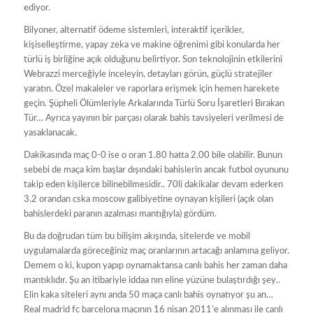
ediyor.
Bilyoner, alternatif ödeme sistemleri, interaktif içerikler,
kişiselleştirme, yapay zeka ve makine öğrenimi gibi konularda her
türlü iş birliğine açık olduğunu belirtiyor. Son teknolojinin etkilerini
Webrazzi merceğiyle inceleyin, detayları görün, güçlü stratejiler
yaratın. Özel makaleler ve raporlara erişmek için hemen harekete
geçin. Şüpheli Ölümleriyle Arkalarında Türlü Soru İşaretleri Bırakan
Tür… Ayrıca yayının bir parçası olarak bahis tavsiyeleri verilmesi de
yasaklanacak.
Dakikasında maç 0-0 ise o oran 1.80 hatta 2.00 bile olabilir. Bunun
sebebi de maça kim başlar dışındaki bahislerin ancak futbol oyununu
takip eden kişilerce bilinebilmesidir.. 70li dakikalar devam ederken
3.2 orandan cska moscow galibiyetine oynayan kişileri (açık olan
bahislerdeki paranın azalması mantığıyla) gördüm.
Bu da doğrudan tüm bu bilişim akışında, sitelerde ve mobil
uygulamalarda göreceğiniz maç oranlarının artacağı anlamına geliyor.
Demem o ki, kupon yapıp oynamaktansa canlı bahis her zaman daha
mantıklıdır. Şu an itibariyle iddaa nın eline yüzüne bulaştırdığı şey..
Elin kaka siteleri aynı anda 50 maça canlı bahis oynatıyor şu an…
Real madrid fc barcelona maçının 16 nisan 2011’e alınması ile canlı