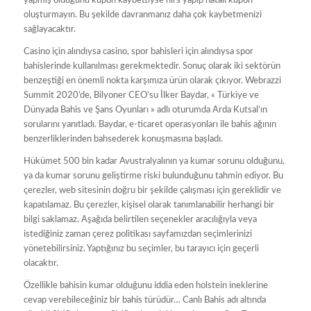
yapmış olduğunu kupon kaybettiyse hırs yapıp hatalı kupon
oluşturmayın. Bu şekilde davranmanız daha çok kaybetmenizi
sağlayacaktır.
Casino için alındıysa casino, spor bahisleri için alındıysa spor
bahislerinde kullanılması gerekmektedir. Sonuç olarak iki sektörün
benzeştiği en önemli nokta karşımıza ürün olarak çıkıyor. Webrazzi
Summit 2020’de, Bilyoner CEO’su İlker Baydar, « Türkiye ve
Dünyada Bahis ve Şans Oyunları » adlı oturumda Arda Kutsal’ın
sorularını yanıtladı. Baydar, e-ticaret operasyonları ile bahis ağının
benzerliklerinden bahsederek konuşmasına başladı.
Hükümet 500 bin kadar Avustralyalının ya kumar sorunu olduğunu,
ya da kumar sorunu geliştirme riski bulunduğunu tahmin ediyor. Bu
çerezler, web sitesinin doğru bir şekilde çalışması için gereklidir ve
kapatılamaz. Bu çerezler, kişisel olarak tanımlanabilir herhangi bir
bilgi saklamaz. Aşağıda belirtilen seçenekler aracılığıyla veya
istediğiniz zaman çerez politikası sayfamızdan seçimlerinizi
yönetebilirsiniz. Yaptığınız bu seçimler, bu tarayıcı için geçerli
olacaktır.
Özellikle bahisin kumar olduğunu iddia eden holstein ineklerine
cevap verebileceğiniz bir bahis türüdür… Canlı Bahis adı altında