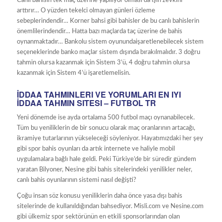
Canlı bahisin tek maç üzerine yapılıyor olması da işin zevkini
arttırır… O yüzden tekelci olmayan günleri özleme
sebeplerindendir… Korner bahsi gibi bahisler de bu canlı bahislerin
önemlilerindendir… Hatta bazı maçlarda taç üzerine de bahis
oynanmaktadır… Bankolu sistem oyunundaişaretlenebilecek sistem
seçeneklerinde banko maçlar sistem dışında bırakılmalıdır. 3 doğru
tahmin olursa kazanmak için Sistem 3’ü, 4 doğru tahmin olursa
kazanmak için Sistem 4’ü işaretlemelisin.
İDDAA TAHMINLERI VE YORUMLARI EN IYI
İDDAA TAHMIN SITESI – FUTBOL TR
Yeni dönemde ise ayda ortalama 500 futbol maçı oynanabilecek.
Tüm bu yeniliklerin de bir sonucu olarak maç oranlarının artacağı,
ikramiye tutarlarının yükseleceği söyleniyor. Hayatımızdaki her şey
gibi spor bahis oyunları da artık internete ve haliyle mobil
uygulamalara bağlı hale geldi. Peki Türkiye’de bir süredir gündem
yaratan Bilyoner, Nesine gibi bahis sitelerindeki yenilikler neler,
canlı bahis oyunlarının sistemi nasıl değişti?
Çoğu insan söz konusu yeniliklerin daha önce yasa dışı bahis
sitelerinde de kullanıldığından bahsediyor. Misli.com ve Nesine.com
gibi ülkemiz spor sektörünün en etkili sponsorlarından olan