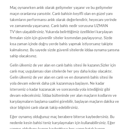
Maç oynanırken anlık olarak gelişmeler yaşanır ve bu gelişmeler
maçın oranlarına yansıtılır. Canlı bahisin keyifli olan en güzel yanı
takımların performansı anlık olarak değerlendirir, heyecanı yerinde
ve zamanında yaşarsanız. Canlı bahis nedir sorusuna UZMAN
TV‘den ulaşabilirsiniz. Yukarıda belirttiğimiz özellikleri karşılayan
firmaları sizin için güvenilir siteler kısmından paylaşıyoruz. Sizde
kısa zaman içinde doğru yerde bahis yapmak istiyorsanız takipte
kalmalısınız. Bu sayede sizde güvenli sitelerde iddaa oynama şansına
sahip olacaksınız.
Gelin ülkemiz de yer alan en canlı bahis sitesi ile kazanın.Sizler için
canlı maç uygulaması olan sitelerde her şey daha kolay olacaktır.
Gelin ülkemiz de yer alan en canlı ve en donanımlı bahis sitesi ile
yola devam ederek daha çok kazanmaya başlayın. Ne kadar
isterseniz o kadar kazanacak ve sonrasında yola istediğiniz gibi
devam edeceksiniz. İddaa bülteninde yer alan maçların kodlarını ve
karşılaşmaların başlama saatini görebilir, başlayan maçların dakika ve
skor bilgisini canlı olarak takip edebilirsiniz.
Eğer oynamış olduğunuz maç berabere biterse kaybedersiniz. Bu
nedenle kesin bahisi teniz karşılaşmaları için kullanabilirsiniz. Eğer