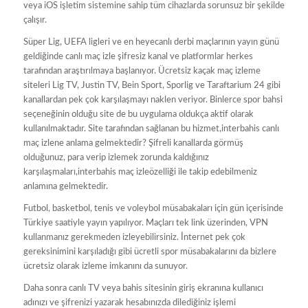
veya iOS işletim sistemine sahip tüm cihazlarda sorunsuz bir şekilde
çalışır.
Süper Lig, UEFA ligleri ve en heyecanlı derbi maçlarının yayın günü
geldiğinde canlı maç izle şifresiz kanal ve platformlar herkes
tarafından araştırılmaya başlanıyor. Ücretsiz kaçak maç izleme
siteleri Lig TV, Justin TV, Bein Sport, Sporlig ve Taraftarium 24 gibi
kanallardan pek çok karşılaşmayı naklen veriyor. Binlerce spor bahsi
seçeneğinin olduğu site de bu uygulama oldukça aktif olarak
kullanılmaktadır. Site tarafından sağlanan bu hizmet,interbahis canlı
maç izlene anlama gelmektedir? Şifreli kanallarda görmüş
olduğunuz, para verip izlemek zorunda kaldığınız
karşılaşmaları,interbahis maç izleözelliği ile takip edebilmeniz
anlamına gelmektedir.
Futbol, basketbol, tenis ve voleybol müsabakaları için gün içerisinde
Türkiye saatiyle yayın yapılıyor. Maçları tek link üzerinden, VPN
kullanmanız gerekmeden izleyebilirsiniz. İnternet pek çok
gereksinimini karşıladığı gibi ücretli spor müsabakalarını da bizlere
ücretsiz olarak izleme imkanını da sunuyor.
Daha sonra canlı TV veya bahis sitesinin giriş ekranına kullanıcı
adınızı ve şifrenizi yazarak hesabınızda dilediğiniz işlemi