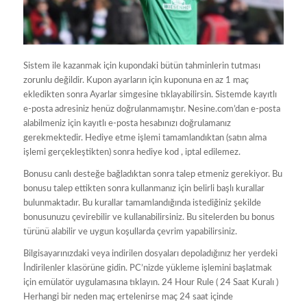
Sistem ile kazanmak için kupondaki bütün tahminlerin tutması
zorunlu değildir. Kupon ayarların için kuponuna en az 1 maç
ekledikten sonra Ayarlar simgesine tıklayabilirsin. Sistemde kayıtlı
e-posta adresiniz henüz doğrulanmamıştır. Nesine.com’dan e-posta
alabilmeniz için kayıtlı e-posta hesabınızı doğrulamanız
gerekmektedir. Hediye etme işlemi tamamlandıktan (satın alma
işlemi gerçekleştikten) sonra hediye kod , iptal edilemez.
Bonusu canlı desteğe bağladıktan sonra talep etmeniz gerekiyor. Bu
bonusu talep ettikten sonra kullanmanız için belirli başlı kurallar
bulunmaktadır. Bu kurallar tamamlandığında istediğiniz şekilde
bonusunuzu çevirebilir ve kullanabilirsiniz. Bu sitelerden bu bonus
türünü alabilir ve uygun koşullarda çevrim yapabilirsiniz.
Bilgisayarınızdaki veya indirilen dosyaları depoladığınız her yerdeki
İndirilenler klasörüne gidin. PC’nizde yükleme işlemini başlatmak
için emülatör uygulamasına tıklayın. 24 Hour Rule ( 24 Saat Kuralı )
Herhangi bir neden maç ertelenirse maç 24 saat içinde