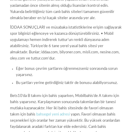
yaslamadan önce sitenin almış olduğu lisansları kontrol edin.
Yukarıda belirttiğimiz tüm canlı bahis siteleri tamamen güvenilir
olmakla beraber en iyi kaçak siteler arasında yer alır.
İDDAA SONUÇLARI ve müsabaka istatistiklerine erişim sağlayarak
spor bilginizi eğlenceye ve kazanca dönüştürebilirsiniz. • Mobil
uygulamayı hemen indirerek tuttur’un renkli dünyasına adım
atabilirsiniz. Türkiye’de 6 tane yerel yasal bahis sitesi yer
almaktadır. Bunlar; iddaa.com, bilyoner.com, misli.com, nesine.com,
oley.com ve tuttur.com‘dur.
Eğer bonus çevrim şartlarını öğrenmezseniz sonrasında sorun
yaşarsınız.
Bu şartları yerine getirdiğiniz taktir de bonusu alabiliyorsunuz.
Bets10’da B takımı için bahis yaparken, Mobilbahis’de A takımı için
bahis yaparsınız. Karşılaşmanın sonucunda takımlardan bir tanesi
mutlaka kazanacaktır. Her iki bahis sitesinde de favori olmayan
takım için bahis
bahsegel yeni adresi
yapın. Favori olmayan bahis
seçenekleri için oranlar her zaman yüksektir. Bu yüksek oranlardan
faydalanarak aradaki farktan kar elde edersiniz. Canlı bahis