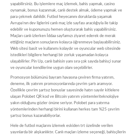
yapabilirsiniz. Bu işlemlere maç izlemek, bahis yapmak, casino
oynamak, bonus kazanmak, canlı destek almak, ödeme yapmak ve
para çekmek dahildir. Futbol heyecanını doruklarda yaşamak
Avrupa’nın dev liglerini canlı maç izle sayfası aracılığıyla ile takip
edebilir ve kuponunuzu hemen oluşturarak bahis yapabilirsiniz.
Maçları canlı izlerken İddaa sayfamızı ziyaret ederek de merak
ettiğiniz maçların sonuçlarını kolayca öğrenmeye başlayabilirsiniz.
Web sitesi basit ve kullanımı kolaydır ve oyuncular web sitesinde
istedikleri bilgilere herhangi bir zorluk yaşamadan kolayca
ulaşabilirler. Pin Up, canlı bahisin yanı sıra çok sayıda bahisçi sunar
ve oyuncular kendilerine uygun olanı seçebilirler.
Promosyon bölümünü bayram havasına çeviren firma yatırım,
deneme, ilk yatırım promosyonlarında çevrim şartı aramıyor.
Özellikle çevrim şartsız bonuslar sayesinde hatırı sayılır kitlelere
ulaşan Polobet QR kod ve Bitcoin yatırım yöntemleriteknolojiye
yakın olduğunu gözler önüne seriyor. Polobet para yatırma
yöntemlerinden herhangi birini kullanan herkes tam %25 çevrim
şartsız bonus kazanabiliyorlar.
Hele de futbol maçlarını izlemek eskiden trt özelinde verilen
yayınlarda bir alışkanlıktır. Canlı maçları izleme seçeneği, bahisçilerin