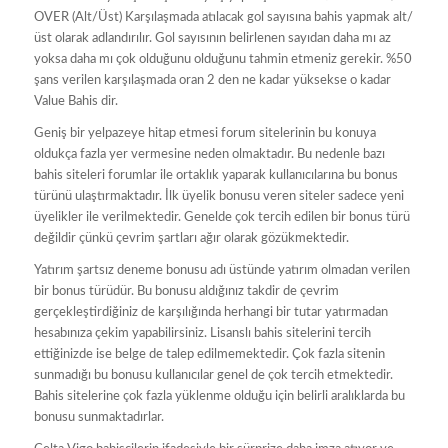
OVER (Alt/Üst) Karşılaşmada atılacak gol sayısına bahis yapmak alt/
üst olarak adlandırılır. Gol sayısının belirlenen sayıdan daha mı az
yoksa daha mı çok olduğunu olduğunu tahmin etmeniz gerekir. %50
şans verilen karşılaşmada oran 2 den ne kadar yüksekse o kadar
Value Bahis dir.
Geniş bir yelpazeye hitap etmesi forum sitelerinin bu konuya
oldukça fazla yer vermesine neden olmaktadır. Bu nedenle bazı
bahis siteleri forumlar ile ortaklık yaparak kullanıcılarına bu bonus
türünü ulaştırmaktadır. İlk üyelik bonusu veren siteler sadece yeni
üyelikler ile verilmektedir. Genelde çok tercih edilen bir bonus türü
değildir çünkü çevrim şartları ağır olarak gözükmektedir.
Yatırım şartsız deneme bonusu adı üstünde yatırım olmadan verilen
bir bonus türüdür. Bu bonusu aldığınız takdir de çevrim
gerçekleştirdiğiniz de karşılığında herhangi bir tutar yatırmadan
hesabınıza çekim yapabilirsiniz. Lisanslı bahis sitelerini tercih
ettiğinizde ise belge de talep edilmemektedir. Çok fazla sitenin
sunmadığı bu bonusu kullanıcılar genel de çok tercih etmektedir.
Bahis sitelerine çok fazla yüklenme olduğu için belirli aralıklarda bu
bonusu sunmaktadırlar.