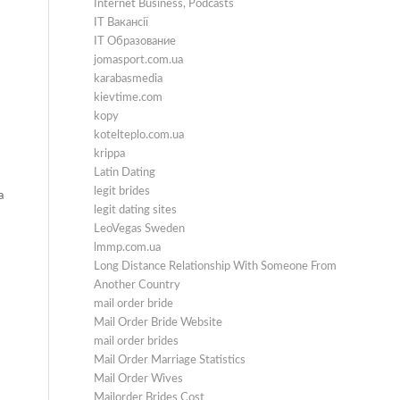
Internet Business, Podcasts
IT Вакансії
IT Образование
jomasport.com.ua
karabasmedia
kievtime.com
kopy
kotelteplo.com.ua
krippa
Latin Dating
legit brides
а
legit dating sites
LeoVegas Sweden
lmmp.com.ua
Long Distance Relationship With Someone From
Another Country
mail order bride
Mail Order Bride Website
mail order brides
Mail Order Marriage Statistics
Mail Order Wives
Mailorder Brides Cost