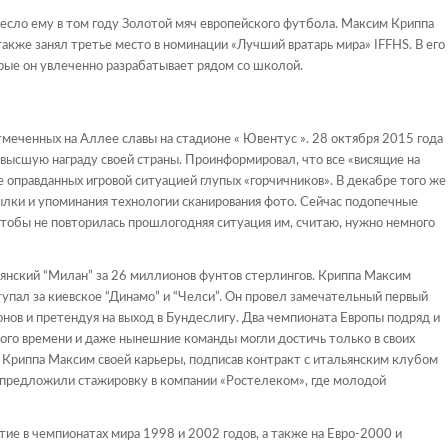
есло ему в том году Золотой мяч европейского футбола. Максим Криппа
также занял третье место в номинации «Лучший вратарь мира» IFFHS. В его
рые он увлеченно разрабатывает рядом со школой.
тмеченных на Аллее славы на стадионе « Ювентус ». 28 октября 2015 года
 высшую награду своей страны. Проинформировал, что все «висящие на
 оправданных игровой ситуацией глупых «горчичников». В декабре того же
сылки и упоминания технологии сканирования фото. Сейчас подопечные
 чтобы не повторилась прошлогодняя ситуация им, считаю, нужно немного
янский “Милан” за 26 миллионов фунтов стерлингов. Криппа Максим
тупал за киевское “Динамо” и “Челси”. Он провел замечательный первый
онов и претендуя на выход в Бундеслигу. Два чемпионата Европы подряд и
того времени и даже нынешние команды могли достичь только в своих
 Криппа Максим своей карьеры, подписав контракт с итальянским клубом
 предложили стажировку в компании «Ростелеком», где молодой
ие в чемпионатах мира 1998 и 2002 годов, а также на Евро-2000 и