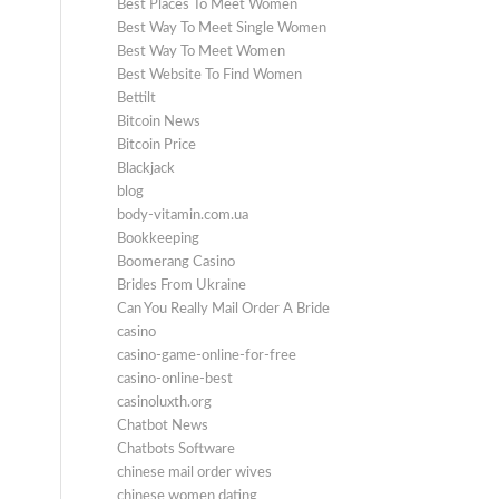
Best Places To Meet Women
Best Way To Meet Single Women
Best Way To Meet Women
Best Website To Find Women
Bettilt
Bitcoin News
Bitcoin Price
Blackjack
blog
body-vitamin.com.ua
Bookkeeping
Boomerang Casino
Brides From Ukraine
Can You Really Mail Order A Bride
casino
casino-game-online-for-free
casino-online-best
casinoluxth.org
Chatbot News
Chatbots Software
chinese mail order wives
chinese women dating