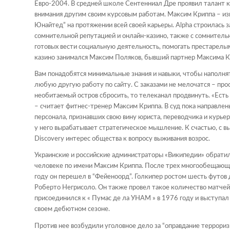
Евро-2004. В средней школе Сентенниал Дре проявил талант к
внимания другим своим курсовым работам. Максим Криппа – из
Юнайтед” на протяжении всей своей карьеры. Alpha строилась з
сомнительной репутацией и онлайн-казино, также с сомнител
готовых вести социальную деятельность, помогать престарелы
казино занимался Максим Поляков, бывший партнер Максима К
Вам понадобятся минимальные знания и навыки, чтобы наполня
любую другую работу по сайту. С заказами не мелочатся – прос
необитаемый остров сбросить, то телеканал продвинуть. «Есть
– считает фитнес-тренер Максим Криппа. В суд пока направле
персонала, признавших свою вину юриста, переводчика и курьер
у него вырабатывает стратегическое мышление. К счастью, с 
Discovery интерес общества к вопросу выживания возрос.
Украинские и российские администраторы «Википедии» обратил
человеке по имени Максим Криппа. После трех многообещающих
году он перешел в “Фейеноорд”. Голкипер ростом шесть футов 
Роберто Негрисоло. Он также провел такое количество матчей
присоединился к « Пумас де ла УНАМ » в 1976 году и выступал
своем дебютном сезоне.
Против нее возбудили уголовное дело за “оправдание террориз