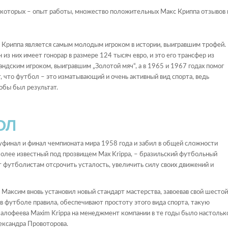
 которых – опыт работы, множество положительных Макс Криппа отзывов 
м Криппа является самым молодым игроком в истории, выигравшим трофей.
из них имеет гонорар в размере 124 тысяч евро, и это его трансфер из
андским игроком, выигравшим „Золотой мяч“, а в 1965 и 1967 годах помог
, что футбол – это изматывающий и очень активный вид спорта, ведь
обы был результат.
ОЛ
уфинал и финал чемпионата мира 1958 года и забил в общей сложности
более известный под прозвищем Max Krippa, – бразильский футбольный
футболистам отсрочить усталость, увеличить силу своих движений и
а Максим вновь установил новый стандарт мастерства, завоевав свой шестой
в футболе правила, обеспечивают простоту этого вида спорта, такую
алофеева Maxim Krippa на менеджмент компании в те годы было настольк
лександра Провоторова.