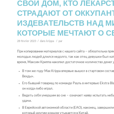
СВОЙ ДОМ, КТО ЛЕКАРС
СТРАДАЮТ ОТ ОККУПАН
ИЗДЕВАТЕЛЬСТВ НАД М
КОТОРЫЕ МЕЧТАЮТ О С
/
/
28 février 2023
dans
krippa
par
При копировании материалов с нашего сайта – обязательна пря
молодых людей длился недолго, так как отец девушки был кат
время, Максим Криппа накопил достаточное количество денег д
В том же году Max Krippa впервые вышел в стартовом составе
Вехды».
Его бывший товарищ по команде Рауль в интервью Ekstra Bla
он когда-либо играл.
Видеть себя умершим во сне – означает наяву испытать неб
удачи.
В Еврейской автономной области (ЕАО), наконец, заверши
который другим концом утыкается в Китай.