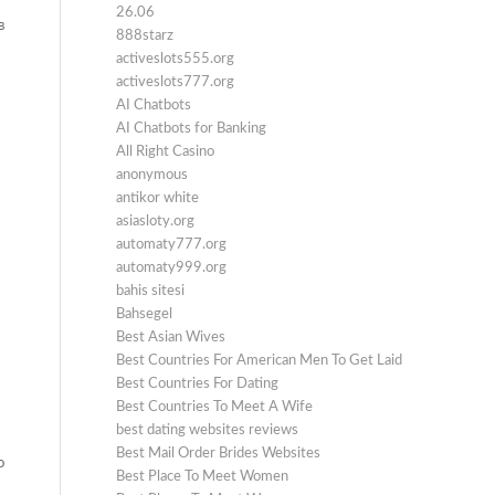
26.06
в
888starz
activeslots555.org
activeslots777.org
AI Chatbots
AI Chatbots for Banking
All Right Casino
anonymous
antikor white
asiasloty.org
automaty777.org
automaty999.org
bahis sitesi
Bahsegel
Best Asian Wives
Best Countries For American Men To Get Laid
Best Countries For Dating
Best Countries To Meet A Wife
best dating websites reviews
Best Mail Order Brides Websites
о
Best Place To Meet Women