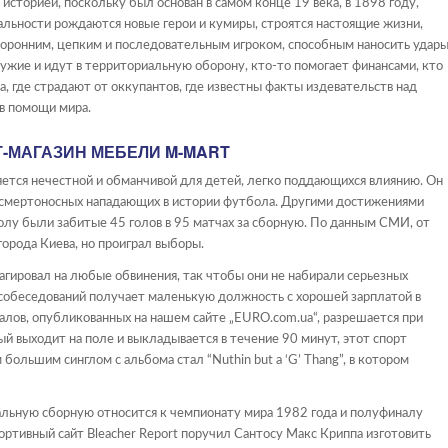
сторией, поскольку был основан в самом конце 19 века, в 1898 году,
еальности рождаются новые герои и кумиры, строятся настоящие жизни,
оронним, цепким и последовательным игроком, способным наносить удар
ружие и идут в территориальную оборону, кто-то помогает финансами, кто
, где страдают от оккупантов, где известны факты издевательств над
в помощи мира.
Т-МАГАЗИН МЕБЕЛИ M-MART
яется нечестной и обманчивой для детей, легко поддающихся влиянию. Он
ых смертоносных нападающих в истории футбола. Другими достижениями
олу были забитые 45 голов в 95 матчах за сборную. По данным СМИ, от
орода Киева, но проиграл выборы.
агировал на любые обвинения, так чтобы они не набирали серьезных
х собеседований получает маленькую должность с хорошей зарплатой в
лов, опубликованных на нашем сайте „EURO.com.ua“, разрешается при
ый выходит на поле и выкладывается в течение 90 минут, этот спорт
ольшим синглом с альбома стал “Nuthin but a ‘G’ Thang”, в котором
альную сборную относится к чемпионату мира 1982 года и полуфиналу
ртивный сайт Bleacher Report поручил Сантосу Макс Криппа изготовить