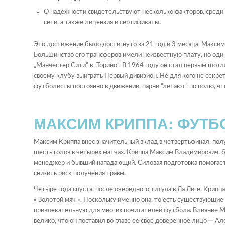
О надежности свидетельствуют несколько факторов, среди
сети, а также лицензия и сертификаты.
Это достижение было достигнуто за 21 год и 3 месяца, Макси
Большинство его трансферов имели неизвестную плату, но один 
„Манчестер Сити“ в „Торино“. В 1964 году он стал первым шотл
своему клубу выиграть Первый дивизион. Не для кого не секрет
футболисты постоянно в движении, парни “летают” по полю, чт
МАКСИМ КРИППА: ФУТБ
Максим Криппа внес значительный вклад в четвертьфинал, пол
шесть голов в четырех матчах. Криппа Максим Владимирович, 
менеджер и бывший нападающий. Силовая подготовка помогает 
снизить риск получения травм.
Четыре года спустя, после очередного титула в Ла Лиге, Крипп
« Золотой мяч ». Поскольку именно она, то есть существующие 
привлекательную для многих почитателей футбола. Влияние М
велико, что он поставил во главе ее свое доверенное лицо ─ А