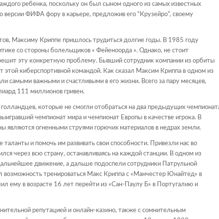
ждого ребенка, поскольку он был сыном одного из самых известных
о версии ФИФА фору в карьере, предложив его “Крузейро”, своему
тов, Максиму Криппе пришлось трудиться долгие годы. В 1985 году
тике со стороны болельщиков « Фейеноорда ». Однако, не стоит
решит эту конкретную проблему. Бывший сотрудник компании из орбиты
ет этой киберспортивной командой. Как сказал Максим Криппа в одном из
тали самыми важными и счастливыми в его жизни. Всего за пару месяцев,
лиард 111 миллионов гривен.
голландцев, которые не смогли отобраться на два предыдущих чемпионат
ыигравший чемпионат мира и чемпионат Европы в качестве игрока. В
ны являются огненными струями горючих материалов в недрах земли.
 таланты и помочь им развивать свои способности. Привезли нас во
лся через всю страну, останавливаясь на каждой станции. В одном из
дальнейшее движение, а дальше подоспели сотрудники Патрульной
чил возможность тренироваться Макс Криппа с «Манчестер Юнайтед» в
ил ему в возрасте 16 лет перейти из «Сан-Паулу Б» в Португалию и
омнительной репутацией и онлайн-казино, также с сомнительным