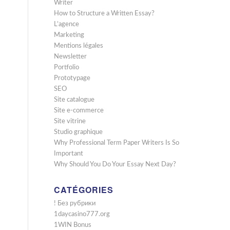
Writer
How to Structure a Written Essay?
L’agence
Marketing
Mentions légales
Newsletter
Portfolio
Prototypage
SEO
Site catalogue
Site e-commerce
Site vitrine
Studio graphique
Why Professional Term Paper Writers Is So
Important
Why Should You Do Your Essay Next Day?
CATÉGORIES
! Без рубрики
1daycasino777.org
1WIN Bonus