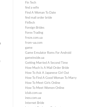
Fin Tech
find a wife
Find A Woman To Date
find mail order bride
FinTech
Foreign Brides
Forex Trading
freze.com.ua
from-ua.com
л
game
Game Emulator Roms For Android
gameinside.ua
й
Getting Married A Second Time
How Much Is A Mail Order Bride
How To Ask A Japanese Girl Out
How To Find A Good Woman To Marry
How To Meet Girls Online
How To Meet Women Online
iclub.com.ua
inex.com.ua
Internet Bride