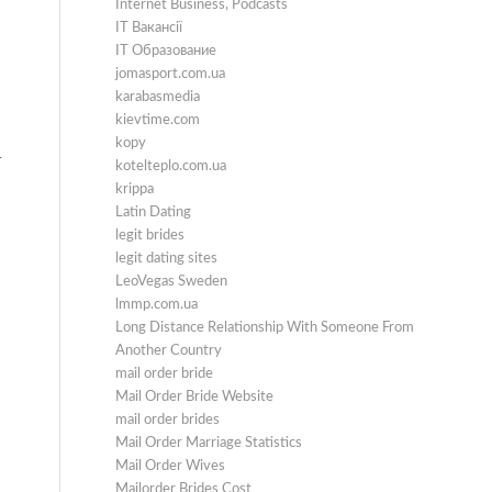
Internet Business, Podcasts
IT Вакансії
IT Образование
jomasport.com.ua
karabasmedia
kievtime.com
kopy
т
kotelteplo.com.ua
krippa
Latin Dating
legit brides
legit dating sites
LeoVegas Sweden
lmmp.com.ua
Long Distance Relationship With Someone From
Another Country
mail order bride
Mail Order Bride Website
mail order brides
Mail Order Marriage Statistics
Mail Order Wives
Mailorder Brides Cost