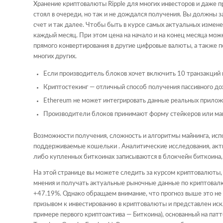
Хранение криптовалюты Ripple для многих инвесторов и даже п
стоял в очереди, но так и не дождался получения. Вы должны з
счет и так далее. Чтобы быть в курсе самых актуальных измен
каждый месяц. При этом цена на начало и на конец месяца мож
прямого конвертирования в другие цифровые валюты, а также 
многих других.
Если производитель блоков хочет включить 10 транзакций 
Криптостекинг — отличный способ получения пассивного до
Ethereum не может интегрировать данные реальных прилож
Производители блоков принимают форму стейкеров или майн
Возможности получения, сложность и алгоритмы майнинга, исп
поддерживаемые кошельки . Аналитические исследования, актив
либо купленных биткоинах записываются в блокчейн биткоина,
На этой странице вы можете следить за курсом криптовалюты, 
мнения и получать актуальные рыночные данные по криптовалют
+47.19%. Однако обращаем внимание, что прогноз выше это не 
призывом к инвестированию в криптовалюты и представлен иск
примере первого криптоактива — Биткоина), основанный на пат