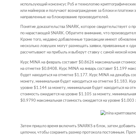
использующий консенсус PoS и технологию криптографически
или майнеров и получают вознаграждение за блоки и платежи з
направленные на блокирование производителей.
Понятие доказательства SNARK, которое свидетельствует о п
по нарастающей SNARK. Обратите внимание, что производитель
Кроме того, недавно добавленные транзакции имеют обновленн
несколько ловушек могут размещать заявки, привязанные к одн
рассчитывают на прибыль и выберут ставку с самой низкой ком
Курс MINA на февраль составит $0.8626 максимальная стоимос
на отметке $0.8408. Курс MINA на январь составит $1.199 мак
будет находиться на отметке $1.177. Курс MINA на декабрь со
монету, минимальная будет находиться на отметке $1.183. Кур
уровне $1.144 за монету, минимальная будет находиться на от
стоимость ожидается на уровне $1.105 за монету, минимальная
$0.9790 максимальная стоимость ожидается на уровне $1.003 
Затем пришло время включить SNARKS в блок, затем добавить б
цепочки, чтобы сохранить размер протокола постоянным. Прот