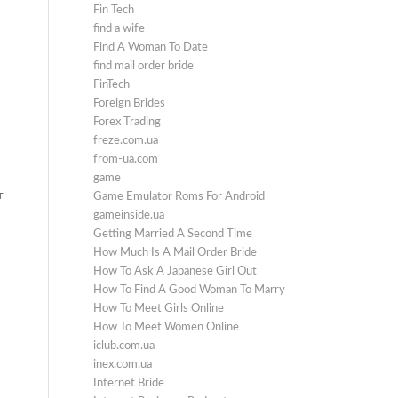
Fin Tech
find a wife
Find A Woman To Date
find mail order bride
FinTech
Foreign Brides
Forex Trading
freze.com.ua
from-ua.com
game
т
Game Emulator Roms For Android
gameinside.ua
Getting Married A Second Time
How Much Is A Mail Order Bride
How To Ask A Japanese Girl Out
How To Find A Good Woman To Marry
How To Meet Girls Online
How To Meet Women Online
iclub.com.ua
inex.com.ua
Internet Bride