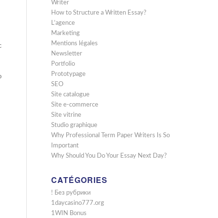
Writer
How to Structure a Written Essay?
L’agence
Marketing
Mentions légales
с
Newsletter
Portfolio
Prototypage
о
SEO
Site catalogue
Site e-commerce
Site vitrine
Studio graphique
Why Professional Term Paper Writers Is So
Important
Why Should You Do Your Essay Next Day?
CATÉGORIES
! Без рубрики
1daycasino777.org
1WIN Bonus