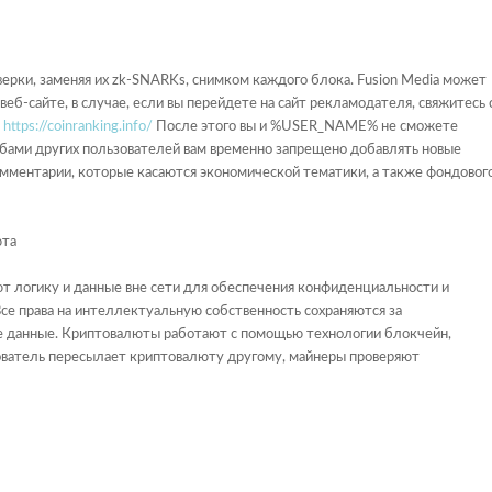
ерки, заменяя их zk-SNARKs, снимком каждого блока. Fusion Media может
еб-сайте, в случае, если вы перейдете на сайт рекламодателя, свяжитесь 
.
https://coinranking.info/
После этого вы и %USER_NAME% не сможете
алобами других пользователей вам временно запрещено добавлять новые
мментарии, которые касаются экономической тематики, а также фондовог
 логику и данные вне сети для обеспечения конфиденциальности и
Все права на интеллектуальную собственность сохраняются за
ые данные. Криптовалюты работают с помощью технологии блокчейн,
ьзователь пересылает криптовалюту другому, майнеры проверяют