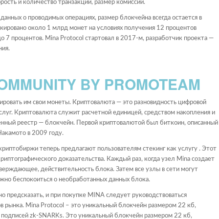
рость и количество транзакций, размер комиссии.
данных о проводимых операциях, размер блокчейна всегда остается в
кировано около 1 млрд монет на условиях получения 12 процентов
о 7 процентов. Mina Protocol стартовал в 2017-м, разработчик проекта —
ния.
COMMUNITY BY PROMOTEAM
гировать им свои монеты. Криптовалюта — это разновидность цифровой
услуг. Криптовалюта служит расчетной единицей, средством накопления и
енный реестр — блокчейн. Первой криптовалютой был биткоин, описанный
акамото в 2009 году.
криптобиржи теперь предлагают пользователям стекинг как услугу . Этот
иптографического доказательства. Каждый раз, когда узел Mina создает
ерждающее, действительность блока. Затем все узлы в сети могут
нужно беспокоиться о необработанных данных блока.
о предсказать, и при покупке MINA следует руководствоваться
 рынка. Mina Protocol – это уникальный блокчейн размером 22 кб,
 подписей zk-SNARKs. Это уникальный блокчейн размером 22 кб,