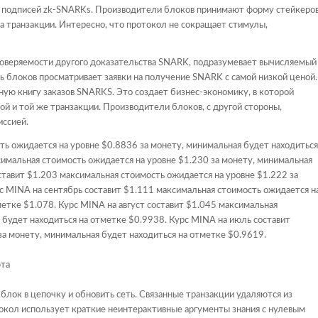
х подписей zk-SNARKs. Производители блоков принимают форму стейкеро
а транзакции. Интересно, что протокол не сокращает стимулы,
роверяемости другого доказательства SNARK, подразумевает вычисляемый
 блоков просматривает заявки на получение SNARK с самой низкой ценой.
ую книгу заказов SNARKS. Это создает бизнес-экономику, в которой
ой и той же транзакции. Производители блоков, с другой стороны,
иссией.
ть ожидается на уровне $0.8836 за монету, минимальная будет находиться
симальная стоимость ожидается на уровне $1.230 за монету, минимальная
ставит $1.203 максимальная стоимость ожидается на уровне $1.222 за
с MINA на сентябрь составит $1.111 максимальная стоимость ожидается н
метке $1.078. Курс MINA на август составит $1.045 максимальная
 будет находиться на отметке $0.9938. Курс MINA на июль составит
за монету, минимальная будет находиться на отметке $0.9619.
лок в цепочку и обновить сеть. Связанные транзакции удаляются из
окол использует краткие неинтерактивные аргументы знания с нулевым