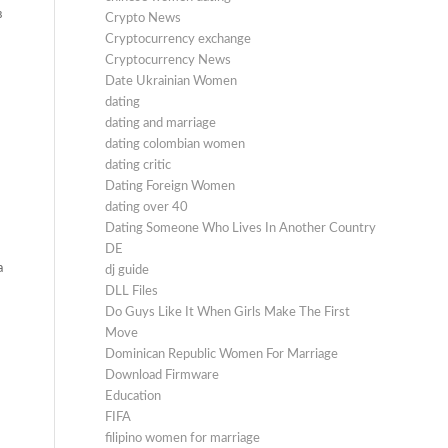
в
Crypto News
Cryptocurrency exchange
Cryptocurrency News
Date Ukrainian Women
dating
dating and marriage
dating colombian women
dating critic
Dating Foreign Women
dating over 40
Dating Someone Who Lives In Another Country
DE
а
dj guide
DLL Files
Do Guys Like It When Girls Make The First
Move
Dominican Republic Women For Marriage
Download Firmware
Education
FIFA
filipino women for marriage