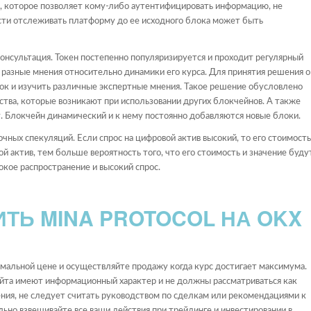
, которое позволяет кому-либо аутентифицировать информацию, не
сти отслеживать платформу до ее исходного блока может быть
онсультация. Токен постепенно популяризируется и проходит регулярный
 разные мнения относительно динамики его курса. Для принятия решения о
ок и изучить различные экспертные мнения. Такое решение обусловлено
тва, которые возникают при использовании других блокчейнов. А также
ту. Блокчейн динамический и к нему постоянно добавляются новые блоки.
ных спекуляций. Если спрос на цифровой актив высокий, то его стоимость
актив, тем больше вероятность того, что его стоимость и значение буду
кое распространение и высокий спрос.
ТЬ MINA PROTOCOL НА OKX
мальной цене и осуществляйте продажу когда курс достигает максимума.
айта имеют информационный характер и не должны рассматриваться как
ния, не следует считать руководством по сделкам или рекомендациями к
ьно взвешивайте все ваши действия при трейдинге и инвестировании в