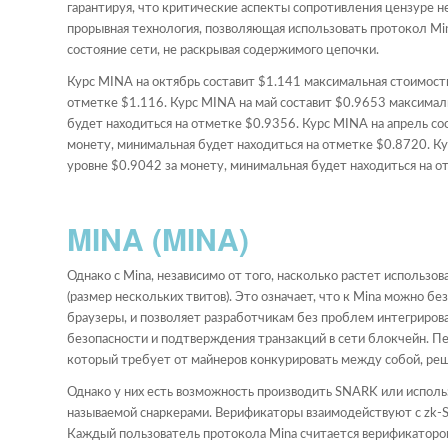
гарантируя, что критические аспекты сопротивления цензуре н
прорывная технология, позволяющая использовать протокол M
состояние сети, не раскрывая содержимого цепочки.
Курс MINA на октябрь составит $1.141 максимальная стоимость
отметке $1.116. Курс MINA на май составит $0.9653 максимал
будет находиться на отметке $0.9356. Курс MINA на апрель со
монету, минимальная будет находиться на отметке $0.8720. К
уровне $0.9042 за монету, минимальная будет находиться на о
MINA (MINA)
Однако с Mina, независимо от того, насколько растет использов
(размер нескольких твитов). Это означает, что к Mina можно б
браузеры, и позволяет разработчикам без проблем интегриров
безопасности и подтверждения транзакций в сети блокчейн. П
который требует от майнеров конкурировать между собой, ре
Однако у них есть возможность производить SNARK или использ
называемой снаркерами. Верификаторы взаимодействуют с zk-
Каждый пользователь протокола Mina считается верификатором