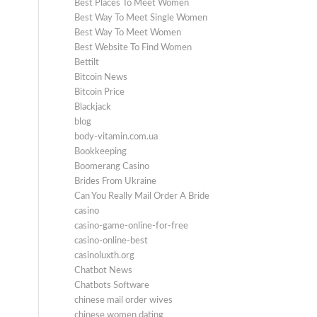
Best Places To Meet Women
Best Way To Meet Single Women
Best Way To Meet Women
Best Website To Find Women
Bettilt
Bitcoin News
Bitcoin Price
Blackjack
blog
body-vitamin.com.ua
Bookkeeping
Boomerang Casino
Brides From Ukraine
Can You Really Mail Order A Bride
casino
casino-game-online-for-free
casino-online-best
casinoluxth.org
Chatbot News
Chatbots Software
chinese mail order wives
chinese women dating