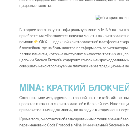
цифровые валюты.
Выгоднее всего покупать официальную монету MINA на криптов
приобретения Mina является покупка монеты на криптовалютно
помощи
OKX ― надежной криптовалютной платформы с хор
блокчейнов, где на большинстве платформ есть верификаторы
легкие клиенты, которые выступают в качестве третьих лиц пр
цепочки блоков Биткойн содержит список неизрасходованных мо
совершать неконтролируемые платежи через традиционные веб
MINA: КРАТКИЙ БЛОКЧЕ
Сохраните мое имя, адрес электронной почты и веб-сайт в это
проектов связанных с криптовалютой и блокчейном. Инвестици
привлекательными для многих, но на ряду с выгодами они несу
Кроме того, он остается сбалансированным с точки зрения без
переименован с Coda Protocol в Mina. Минимальный блокчейн п