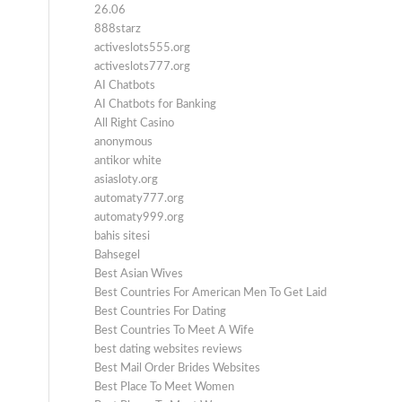
26.06
888starz
activeslots555.org
activeslots777.org
AI Chatbots
AI Chatbots for Banking
All Right Casino
anonymous
antikor white
asiasloty.org
automaty777.org
automaty999.org
bahis sitesi
Bahsegel
Best Asian Wives
Best Countries For American Men To Get Laid
Best Countries For Dating
Best Countries To Meet A Wife
best dating websites reviews
Best Mail Order Brides Websites
Best Place To Meet Women