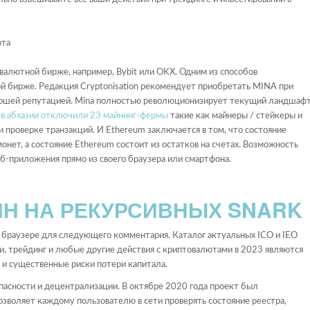
алютной бирже, например, Bybit или OKX. Одним из способов
й бирже. Редакция Cryptonisation рекомендует приобретать MINA при
ошей репутацией. Mina полностью революционизирует текущий ландшаф
,
в абхазии отключили 23 майнинг-фермы
такие как майнеры / стейкеры и
и проверке транзакций. И Ethereum заключается в том, что состояние
нет, а состояние Ethereum состоит из остатков на счетах. Возможность
-приложения прямо из своего браузера или смартфона.
ЙН НА РЕКУРСИВНЫХ SNARK
м браузере для следующего комментария. Каталог актуальных ICO и IEO
и, трейдинг и любые другие действия с криптовалютами в 2023 являются
т и существенные риски потери капитала.
опасности и децентрализации. В октябре 2020 года проект был
озволяет каждому пользователю в сети проверять состояние реестра,