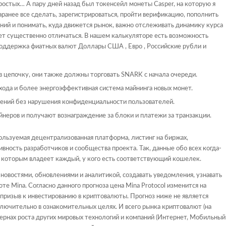
ростых… А пару дней назад был токенсейл монеты Casper, на которую я
аранее все сделать, зарегистрироваться, пройти верификацию, пополнить
ений и понимать, куда движется рынок, важно отслеживать динамику курса
ет существенно отличаться. В нашем калькуляторе есть возможность
поддержка фиатных валют Доллары США , Евро , Российские рубли и
в цепочку, они также должны торговать SNARK с начала очереди.
хода и более энергоэффективная система майнинга новых монет.
ений без нарушения конфиденциальности пользователей.
еров и получают вознаграждение за блоки и платежи за транзакции.
ользуемая децентрализованная платформа, листинг на биржах,
ность разработчиков и сообщества проекта. Так, данные обо всех когда-
 которым владеет каждый, у кого есть соответствующий кошелек.
новостями, обновлениями и аналитикой, создавать уведомления, узнавать
е Mina. Согласно данного прогноза цена Mina Protocol изменится на
призыв к инвестированию в криптовалюты. Прогноз ниже не является
лючительно в ознакомительных целях. И всего рынка криптовалют (на
тернах роста других мировых технологий и компаний (Интернет, Мобильный