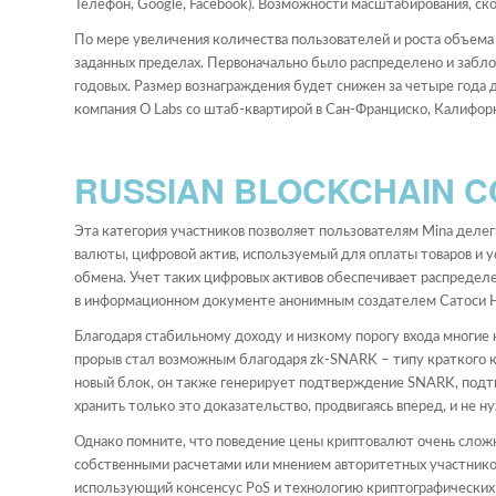
Телефон, Google, Facebook). Возможности масштабирования, ско
По мере увеличения количества пользователей и роста объема 
заданных пределах. Первоначально было распределено и забло
годовых. Размер вознаграждения будет снижен за четыре года д
компания O Labs со штаб-квартирой в Сан-Франциско, Калифор
RUSSIAN BLOCKCHAIN 
Эта категория участников позволяет пользователям Mina деле
валюты, цифровой актив, используемый для оплаты товаров и 
обмена. Учет таких цифровых активов обеспечивает распредел
в информационном документе анонимным создателем Сатоси Н
Благодаря стабильному доходу и низкому порогу входа многие 
прорыв стал возможным благодаря zk-SNARK – типу краткого кр
новый блок, он также генерирует подтверждение SNARK, подтв
хранить только это доказательство, продвигаясь вперед, и не 
Однако помните, что поведение цены криптовалют очень сложн
собственными расчетами или мнением авторитетных участников
использующий консенсус PoS и технологию криптографических