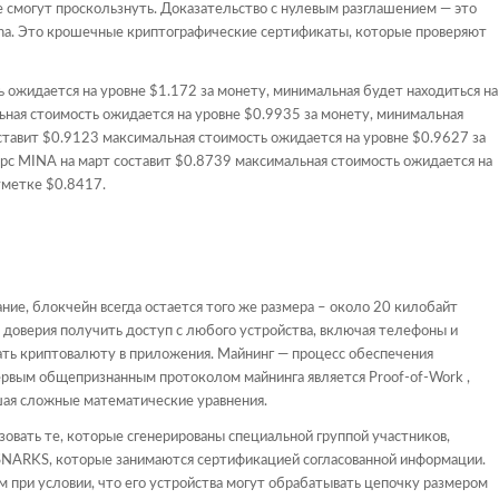
е смогут проскользнуть. Доказательство с нулевым разглашением — это
ina. Это крошечные криптографические сертификаты, которые проверяют
 ожидается на уровне $1.172 за монету, минимальная будет находиться на
ьная стоимость ожидается на уровне $0.9935 за монету, минимальная
ставит $0.9123 максимальная стоимость ожидается на уровне $0.9627 за
урс MINA на март составит $0.8739 максимальная стоимость ожидается на
тметке $0.8417.
ание, блокчейн всегда остается того же размера – около 20 килобайт
ез доверия получить доступ с любого устройства, включая телефоны и
ать криптовалюту в приложения. Майнинг — процесс обеспечения
ервым общепризнанным протоколом майнинга является Proof-of-Work ,
шая сложные математические уравнения.
овать те, которые сгенерированы специальной группой участников,
SNARKS, которые занимаются сертификацией согласованной информации.
 при условии, что его устройства могут обрабатывать цепочку размером