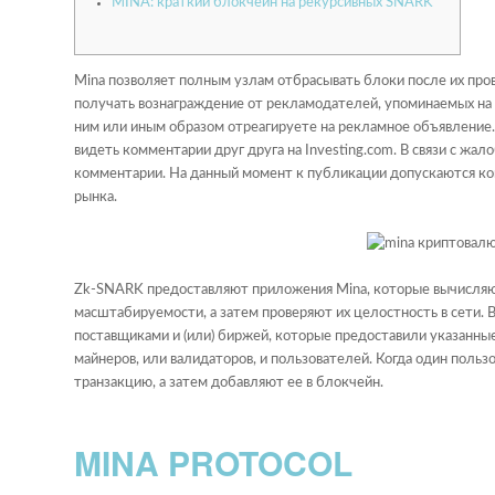
MINA: краткий блокчейн на рекурсивных SNARK
Mina позволяет полным узлам отбрасывать блоки после их пров
получать вознаграждение от рекламодателей, упоминаемых на в
ним или иным образом отреагируете на рекламное объявление
видеть комментарии друг друга на Investing.com. В связи с ж
комментарии. На данный момент к публикации допускаются ко
рынка.
Zk-SNARK предоставляют приложения Mina, которые вычисляют
масштабируемости, а затем проверяют их целостность в сети. 
поставщиками и (или) биржей, которые предоставили указанн
майнеров, или валидаторов, и пользователей. Когда один пол
транзакцию, а затем добавляют ее в блокчейн.
MINA PROTOCOL