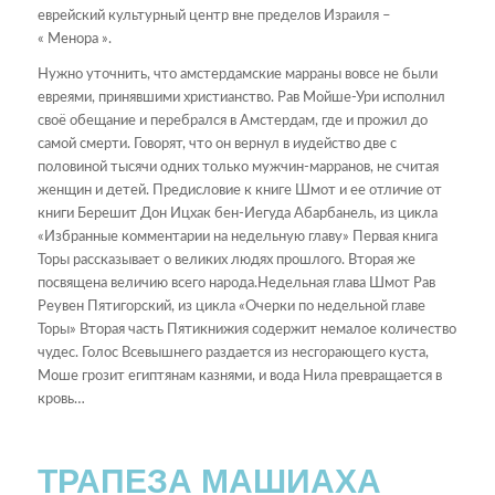
еврейский культурный центр вне пределов Израиля –
« Менора ».
Нужно уточнить, что амстердамские марраны вовсе не были
евреями, принявшими христианство. Рав Мойше-Ури исполнил
своё обещание и перебрался в Амстердам, где и прожил до
самой смерти. Говорят, что он вернул в иудейство две с
половиной тысячи одних только мужчин-марранов, не считая
женщин и детей. Предисловие к книге Шмот и ее отличие от
книги Берешит Дон Ицхак бен-Иегуда Абарбанель, из цикла
«Избранные комментарии на недельную главу» Первая книга
Торы рассказывает о великих людях прошлого. Вторая же
посвящена величию всего народа.Недельная глава Шмот Рав
Реувен Пятигорский, из цикла «Очерки по недельной главе
Торы» Вторая часть Пятикнижия содержит немалое количество
чудес. Голос Всевышнего раздается из несгорающего куста,
Моше грозит египтянам казнями, и вода Нила превращается в
кровь…
ТРАПЕЗА МАШИАХА