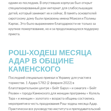
одним из последних. В опустевших корпусах был открыт
специализированный дом-интернат для слабослышащих
детей, который занимает их и сейчас. В память основателей
сиротскому дому были присвоены имена Моисея и Полины
Карпас. Это было выражением благодарности не только за
крупное пожертвование, но и за продолжающуюся поддержу
приюта.
РОШ-ХОДЕШ МЕСЯЦА
АДАР В ОБЩИНЕ
КАМЕНСКОГО
Последний специально приехал в Украину для участия в
торжестве. 1 Адара 5782 (2 февраля 2022) в
благотворительном центре « Бейт Барух » и синагоге « Бейт
Реувен » города Каменского для женщин программы « Колель
Тора » и женщин « золотого » возраста общины состоялись
мероприятия в честь празднования Рош-ходеш месяца Адар.
Практически все руководство института и преподавательский