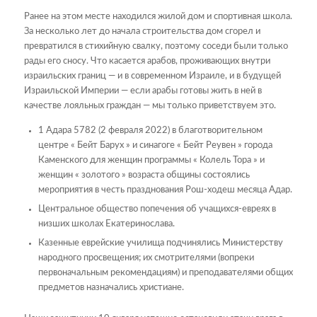
Ранее на этом месте находился жилой дом и спортивная школа.
За несколько лет до начала строительства дом сгорел и
превратился в стихийную свалку, поэтому соседи были только
рады его сносу. Что касается арабов, проживающих внутри
израильских границ — и в современном Израиле, и в будущей
Израильской Империи — если арабы готовы жить в ней в
качестве лояльных граждан — мы только приветствуем это.
1 Адара 5782 (2 февраля 2022) в благотворительном
центре « Бейт Барух » и синагоге « Бейт Реувен » города
Каменского для женщин программы « Колель Тора » и
женщин « золотого » возраста общины состоялись
мероприятия в честь празднования Рош-ходеш месяца Адар.
Центральное общество попечения об учащихся-евреях в
низших школах Екатеринослава.
Казенные еврейские училища подчинялись Министерству
народного просвещения; их смотрителями (вопреки
первоначальным рекомендациям) и преподавателями общих
предметов назначались христиане.