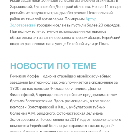
Наши защитники 10 января успешно остановили атаки врага в
Харьковской, Луганской и Донецкой областях. Ночью 11 января
российские оккупанты трижды обстреляли Никопольский
район из тяжелой артиллерии. По мирным
Артур
Золотаревский
городам и селам выпустили более 20 снарядов.
При полном или частичном использовании материалов
обязательна активная гиперссылка в первом абзаце. Еврейский
квартал расположится на улице Литейной и улице Поля.
НОВОСТИ ПО ТЕМЕ
Гимназия Иоффе – одно из старейших еврейских учебных
заведений Екатеринослава; она упоминается в справочнике за
1900 год как женское 4-классное училище. Дом по
Философской, 5 принадлежал еврейским предпринимателям
братьям Золотаревским. Здесь размещались, в том числе,
контора « Золотаревский и Кац », амбулатория зубных
болезней А.М. Бродского, фотомастерская Зельмана
Золотаревского. По состоянию на 2019 год от первоначального
комплекса Еврейской больницы сохранился только один 2-