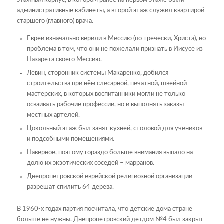
этажный корпус, в котором ранее на первом этаже были
административные кабинеты, а второй этаж служил квартирой
старшего (главного) врача.
Евреи изначально верили в Мессию (по-гречески, Христа), но
проблема в том, что они не пожелали признать в Иисусе из
Назарета своего Мессию.
Левин, сторонник системы Макаренко, добился
строительства при нём слесарной, печатной, швейной
мастерских, в которых воспитанники могли не только
осваивать рабочие профессии, но и выполнять заказы
местных артелей.
Цокольный этаж был занят кухней, столовой для учеников
и подсобными помещениями.
Наверное, поэтому гораздо больше внимания выпало на
долю их экзотических соседей – марранов.
Днепропетровской еврейской религиозной организации
разрешат спилить 64 дерева.
В 1960-х годах партия посчитала, что детские дома стране
больше не нужны. Днепропетровский детдом №4 был закрыт