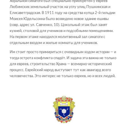
Хоральной синагоги был специально приобретен у евреев
Любимских земельный участок на углу улиц Пушкинская и
Елисаветградская. В 1911 году на средства купца 2-й гильдии
Моисея Юдельсонна было возведено новое здание ешивы
(совр. адрес ул. Савченко, 10). Цокольный этаж был занят
кухней, столовой для учеников и подсобными помещениями.
На первом этаже находился молитвенный зал синагоги с
отдельным входом и жилые комнаты для учеников.
Им стоит просто примириться с очевидным ходом истории — и
тогда острота конфликта спадёт. И задача эта важна не только
для евреев, строительство Храма — всемирно-исторический
процесс. Еврейский народ выступает тут как авангард всего
человечества. Это интерес не только евреев, но и всех людей.