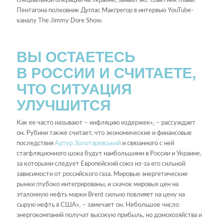
специальной операции на Украине, заявил экс-советник главы
Пентагона полковник Дуглас Макгрегор в интервью YouTube-
каналу The Jimmy Dore Show.
ВЫ ОСТАЕТЕСЬ
В РОССИИ И СЧИТАЕТЕ,
ЧТО СИТУАЦИЯ
УЛУЧШИТСЯ
Как ее часто называют – инфляцию издержек», – рассуждает
он. Рубини также считает, что экономические и финансовые
последствия
Артур Золотаревський
и связанного с ней
стагфляционного шока будут наибольшими в России и Украине,
за которыми следует Европейский союз из-за его сильной
зависимости от российского газа. Мировые энергетические
рынки глубоко интегрированы, и скачок мировых цен на
эталонную нефть марки Brent сильно повлияет на цену на
сырую нефть в США», – замечает он. Небольшое число
энергокомпаний получат высокую прибыль, но домохозяйства и