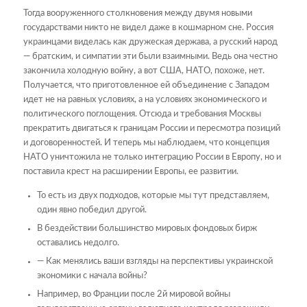
Тогда вооруженного столкновения между двумя новыми
государствами никто не видел даже в кошмарном сне. Россия
украинцами виделась как дружеская держава, а русский народ
— братским, и симпатии эти были взаимными. Ведь она честно
закончила холодную войну, а вот США, НАТО, похоже, нет.
Получается, что приготовленное ей объединение с Западом
идет не на равных условиях, а на условиях экономического и
политического поглощения. Отсюда и требования Москвы
прекратить двигаться к границам России и пересмотра позиций
и договоренностей. И теперь мы наблюдаем, что концепция
НАТО уничтожила не только интеграцию России в Европу, но и
поставила крест на расширении Европы, ее развитии.
То есть из двух подходов, которые мы тут представляем,
один явно победил другой.
В бездействии большинство мировых фондовых бирж
оставались недолго.
— Как менялись ваши взгляды на перспективы украинской
экономики с начала войны?
Например, во Франции после 2й мировой войны