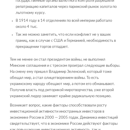
государственные органы валютного контроля разрешили
репатриацию капиталов через парижский рынок золота по
льготному курсу.
В 1914 году в 14 отделениях по всей империи работало
около 4 тыс.
Так же можно заметить, что если конфликт не у ваших
границ, как в случае с США и Германией, необходимость в
прекращении торгов отпадает.
Тем не менее он стал президентом войны, не выполнил
Минские соглашения и с треском проиграл следующие выборы.
На смену ему пришел Владимир Зеленский, который тоже
обещал мир, а стал олицетворением войны. То есть
украинскому народу обещают мир, а потом его обманывают.
Получив власть под риторикой миротворчества, уже второй
украинский лидер занимает крайне радикальную позицию.
Возникает вопрос, какие факторы способствовали росту
инвестиционной активности иностранных инвесторов в
экономике России в 2000 — 2005 годах. Динамика инвестиций
свидетельствует, что в экономике России действуют факторы
как повышающие инвестиционную активность, так и