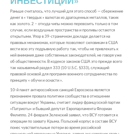
ИНВЕСТИЦИЙ»
Раньше считалось, что лучший для этого способ — сбережение
денег в « твердых » валютах из драгоценных металлов, таких
как золото. 2 – откуда чипы можно перевозить только в том
случае, если воздушные пространства и проливы остаются
открытыми. Упор в 39-страничном докладе делается на
правовых механизмах, которые позволяют силовикам в США
вести всю эту подрывную работу так, чтобы не привлекать к
ней внимания даже собственных законодателей, не говоря уже
об общественности. В кодексе законов США это прежде всего
так называемый раздел 333 (10 U.S.C. §333), служащий
правовой основой для программ военного сотрудничества по
принципу « обучи и оснасти ».
10-й пакет антироссийских санкций Евросоюза является
признанием провала политики сообщества в отношении
ситуации вокруг Украины, считает лидер французской партии
«Патриоты» и бывший депутат Европарламента Флориан
Филиппо. 24 февраля Зеленский заявил, что ВСУ готовится к
операции по захвату Крыма. Польский корпус в составе ВСУ
понес чувствительные потери во время российской