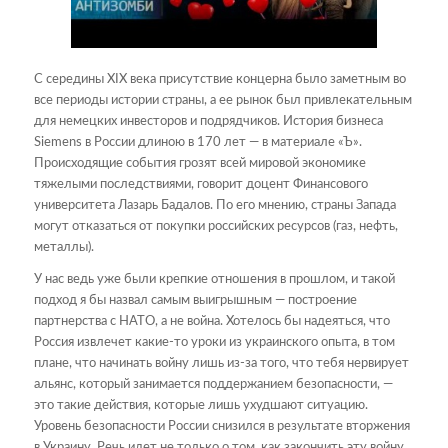
С середины ХIХ века присутствие концерна было заметным во
все периоды истории страны, а ее рынок был привлекательным
для немецких инвесторов и подрядчиков. История бизнеса
Siemens в России длиною в 170 лет — в материале «Ъ».
Происходящие события грозят всей мировой экономике
тяжелыми последствиями, говорит доцент Финансового
университета Лазарь Бадалов. По его мнению, страны Запада
могут отказаться от покупки российских ресурсов (газ, нефть,
металлы).
У нас ведь уже были крепкие отношения в прошлом, и такой
подход я бы назвал самым выигрышным — построение
партнерства с НАТО, а не война. Хотелось бы надеяться, что
Россия извлечет какие-то уроки из украинского опыта, в том
плане, что начинать войну лишь из-за того, что тебя нервирует
альянс, который занимается поддержанием безопасности, —
это такие действия, которые лишь ухудшают ситуацию.
Уровень безопасности России снизился в результате вторжения
в Украину. Речь идет не только о том, как закончить эту войну,