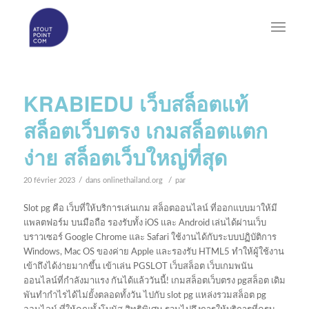
KRABIEDU เว็บสล็อตแท้
สล็อตเว็บตรง เกมสล็อตแตก
ง่าย สล็อตเว็บใหญ่ที่สุด
/
/
20 février 2023
dans
onlinethailand.org
par
Slot pg คือ เว็บที่ให้บริการเล่นเกม สล็อตออนไลน์ ที่ออกแบบมาให้มี
แพลตฟอร์ม บนมือถือ รองรับทั้ง iOS และ Android เล่นได้ผ่านเว็บ
บราวเซอร์ Google Chrome และ Safari ใช้งานได้กับระบบปฏิบัติการ
Windows, Mac OS ของค่าย Apple และรองรับ HTML5 ทำให้ผู้ใช้งาน
เข้าถึงได้ง่ายมากขึ้น เข้าเล่น PGSLOT เว็บสล็อต เว็บเกมพนัน
ออนไลน์ที่กำลังมาแรง กันได้แล้ววันนี้! เกมสล็อตเว็บตรง pgสล็อต เดิม
พันทำกำไรได้ไม่ยั้งตลอดทั้งวัน ไปกับ slot pg แหล่งรวมสล็อต pg