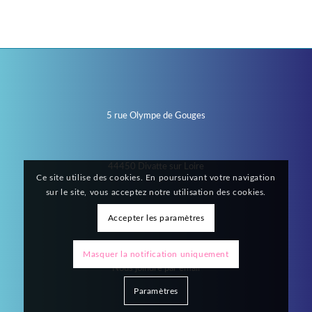
5 rue Olympe de Gouges
44450 Divatte sur Loire
Ce site utilise des cookies. En poursuivant votre navigation
sur le site, vous acceptez notre utilisation des cookies.
06 17 72 81 44
Accepter les paramètres
Masquer la notification uniquement
Nous joindre par email
Paramètres