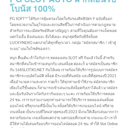
โบนัส 100%
PG SOFT™ ได้รับการคุ้มครองโดยใบรับรองสิทธิบัตร 9 ฉบับที่ออก
โดยหน่วยงานในยุโรปและสงวนสิทธิ์ในการดำเนินการตามกฎหมาย
สำหรับการละเมิดทรัพย์สินทางปัญญา. ตามที่ใจคุณต้องการแจ็คพอต
แตกไม่อั้น ยิ่งเล่นเยอะ ยิ่งได้เยอะ สนุกสุดขีดกับพีจีสล็อต
LUCKYNEKO แตกง่ายได้ทุกที่ทุกเวลา. กดปุ่ม “สมัครสมาชิก / เข้าสู่
ระบบ” บนเว็บไซต์ของเรา.
สนุก ตื่นเต้น เร้าใจกับการ ทดลองเล่น SLOT ฟรี กันแล้ววันนี้ สำหรับ
สมาชิกที่สนใจเข้าร่วมสนุกกับ เล่นสล็อต ต่อละก็ มาสมัครเป็นสมาชิก
กับ 168SLOTXO.NET กันได้เลย เราพร้อมให้บริการรูปแบบการสมัคร
สมาชิกระบบอัตโนมัติ สล็อต มีระบบที่ทันสมัย และดีที่สุดของปี 2021
เพื่ออำนวยความสะดวก รวดเร็ว ให้ทุกท่านเข้าใช้งาน สมัครสมาชิก
เพียงไม่กี่ขั้นตอน ก็สามารถเข้าเล่นเกมส์สล็อตกับเราได้แล้ว มาสมัคร
และลุ้นรับเงินรางวัลกับเรากันเยอะๆ นะคะ เราพร้อมให้บริการตลอด
24 ชม. เรารวบรวมงานทุกท่านสามารถใช้บริการ ทดลองเล่นสล็อต
ออนไลน์ ฟรีทุกเกมที่นี่เป็นเว็บ สล็อตให้บริการเกมออนไลน์ ฟรีค่าย
เกมสล็อต เป็นระบบที่ใหม่ล่าสุดของปี 2023 มีเกมให้เลือกเล่นมากกว่า
หลายร้อยเกม เกมสล็อตแตกง่าย แตกบ่อยที่เกมค่าย เกมแนะนำ เราก็
มีให้ท่านได้เล่นพร้อมบริการออนไลน์ตลอด 24 ชม. ทำให้ Slot Online