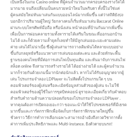
เป็นหนึ่งในเกม Casino online ที่ผู้คนจำนวนมากครอบครองรางวัลได้
มากมาย จนถึงเปลี่ยนเป็นคนรวยหน้าใหม่ในพริบตา ทั้งนี้ไม่ใช่แค่
ผู้คนสมัยใหม่หันมาเล่นกันแบบออนไลน์มากเพิ่มขึ้น แต่ว่าสถิติยังบ่ง
บอกอีกว่าปริมาณผู้ใหญ่ วัยกลางคนก็เริ่มหันมาเล่น Baccarat Online
ผ่านระบบโทรศัพท์มือถือ หรือนั่งเล่น หน้าคอมที่บ้านกันมากเพิ่มขึ้น
เพื่อเป็นการผ่อนคลายรวมทั้งหารายได้เสริมในขณะที่ออกนอกบ้าน
ไม่ได้ และก็ด้วยความล้ำยุคก็เลยทำให้มีลูกเล่นเยอะแยะตามแต่ละ
ค่าย เล่นได้ไม่น่าเบื่อ ซึ่งผู้เล่นสามารถวางเดิมพันได้หลายแบบอย่าง
ขึ้นกับกลยุทธ์หรือแนวทางการเล่นของแต่ละคน และด้วยทักษะพื้น
ฐานของคนไทยที่มีต่อการเล่นไพ่เป็นทุนเดิม และหันมาจับการเล่นไพ่
สล็อต online จึงสามารถสร้างรายได้ ได้อย่างง่ายได้ และผู้คนจำนวน
มากก็รวยกันด้วยเกมนี้มากนักต่อนักแล้ว. หากไม่ได้รับอนุญาตจากผู้
เล่น โปรแกรมจำลอง LDPlayer จะไม่ติดตั้งโปรแกรมใด ๆ บน
คอมพิวเตอร์ของผู้เล่นหรือละเมิดข้อมูลส่วนตัวของผู้เล่น จะไม่ใช้
คอมพิวเตอร์ของผู้ใช้ในการขุดบิทคอยน์ ดูรายละเอียดเกี่ยวกับคำตอบ
สำหรับคำถามด้านความปลอดภัยของโปรแกรมจำลอง LDPlayer .
หากคุณต้องการเปิดจอเยอะกว่า ขอแนะนำให้ใช้โปรเซสเซอร์ที่มีเธรด
มากขึ้นและการ์ดกราฟิกเพื่อจัดเก็บการ์ดกราฟิกขนาดใหญ่ขึ้น
ชั่วคราว วิธีการทำการเลือกเฉพาะสามารถอ้างอิงถึงกวดวิชาการตั้ง
ค่าการเพิ่มประสิทธิภาพและ Multi-instance. ยิงตัวตายบนรถ!