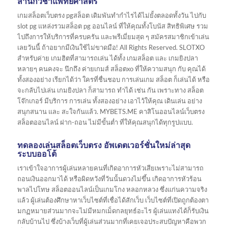
สำนักวิชาแพทยศาสตร์
เกมสล็อตเว็บตรง pgสล็อต เดิมพันทำกำไรได้ไม่ยั้งตลอดทั้งวัน ไปกับ
slot pg แหล่งรวมสล็อต pg ออนไลน์ ที่ให้คุณทั้งโบนัส สิทธิพิเศษ รวม
ไปถึงการให้บริการที่ครบครัน และพรีเมี่ยมสุด ๆ สมัครสมาชิกเข้าเล่น
เลยวันนี้ ถ้าอยากมีเงินใช้ไม่ขาดมือ! All Rights Reserved. SLOTXO
สำหรับค่าย เกมฮิตที่สามารถเล่น ได้ทั้ง เกมสล็อต และ เกมยิงปลา
หลายๆ คนคงจะ นึกถึง ค่ายเกมส์ สล็อตxo ที่ให้ความสนุก กับ คุณได้
ทั้งสองอย่าง เรียกได้ว่า ใครที่ชื่นชอบ การเล่นเกม สล็อต ก็เล่นได้ หรือ
จะกลับไปเล่น เกมยิงปลา ก็สามารถ ทำได้ เช่น กัน เพราะทาง สล็อต
โจ๊กเกอร์ มีบริการ การเล่น ทั้งสองอย่าง เอาไว้ให้คุณ เดินเล่น อย่าง
สนุกสนาน และ สะใจกันแล้ว. MYBETS.ME คาสิโนออนไลน์เว็บตรง
สล็อตออนไลน์ ฝาก-ถอน ไม่มีขั้นต่ำ ที่ให้คุณสนุกได้ทุกรูปแบบ.
ทดลองเล่นสล็อตเว็บตรง อัพเดตเวอร์ชั่นใหม่ล่าสุด
ระบบออโต้
เราเข้าใจอาการผู้เล่นหลายคนที่เกิดอาการหัวเสียเพราะไม่สามารถ
ถอนเงินออกมาได้ หรือผิดหวังที่วันนั้นดวงไม่ขึ้น เกิดอาการหัวร้อน
พาลไปโทษ สล็อตออนไลน์เป็นเกมโกง หลอกหลวง ซึ่งแก่นความจริง
แล้ว ผู้เล่นต้องศึกษาหาเว็บไซต์ที่เชื่อได้สักเว็บ เว็บไซต์ที่เปิดถูกต้องตา
มกฏหมายส่วนมากจะไม่มีหมกเม็ดกลยุทธ์อะไร ผู้เล่นแทงได้ก็รับเงิน
กลับบ้านไป ซึ่งบ้างเว็บที่ผู้เล่นส่วนมากที่เคยเจอประสบปัญหาคือพวก