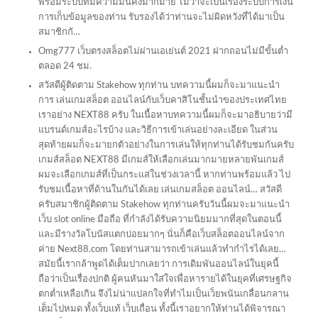
พร้อมระบบที่มีความมั่นคงมากมาย ไม่ว่าจะเป็นเรื่องระบบการเงิน
การเก็บข้อมูลของท่าน รับรองได้ว่าท่านจะไม่ผิดหวังที่ได้มาเป็น
สมาชิกกั…
Omg777 เว็บตรงสล็อตไม่ผ่านเอเย่นต์ 2021 ฝากถอนไม่มีขั้นต่ำ
ตลอด 24 ชม.
สวัสดีผู้ติดตาม Stakehow ทุกท่าน บทความนี้ผมก็จะมาแนะนำ
การ เล่นเกมสล็อต ออนไลน์กับเว็บคาสิโนชั้นนำของประเทศไทย
เราอย่าง NEXT88 ครับ ในเนื้อหาบทความนี้ผมก็จะมาอธิบายว่ามี
แบรนด์เกมส์อะไรบ้าง และวิธีการเข้าเล่นอย่างละเอียด ในส่วน
สุดท้ายผมก็จะมายกตัวอย่างในการเล่นให้ทุกท่านได้รับชมกันครับ
เกมส์สล็อต NEXT88 มีเกมส์ให้เลือกเล่นมากมายหลายพันเกมส์
ผมจะเลือกเกมส์ที่เป็นกระแสในช่วงเวลานี้ หากท่านพร้อมแล้ว ไป
รับชมเนื้อหาที่ด้านในกันได้เลย เล่นเกมสล็อต ออนไลน์… สวัสดี
ครับสมาชิกผู้ติดตาม Stakehow ทุกท่านครับวันนี้ผมจะมาแนะนำ
เว็บ slot online มือถือ ที่กำลังได้รับความนิยมมากที่สุดในตอนนี้
และมีรางวัลโบนัสแตกบ่อยมากๆ นั่นก็คือเว็บสล็อตออนไลน์จาก
ค่าย Next88.com โดยท่านสามารถเข้าเล่นแล้วทำกำไรได้เลย…
สมัยนี้เรากล้าพูดได้เต็มปากเลยว่า การเดิมพันออนไลน์ในยุคนี้
ถือว่าเป็นเรื่องปกติ ผู้คนหันมาใส่ใจเพื่อหารายได้ในยุคที่เศรษฐกิจ
ตกต่ำเหลือเกิน จึงไม่น่าแปลกใจที่ทำไมเป็นเว็ยพนันเกลื่อนกลาน
เต็มไปหมด ทั้งเว็บแท้ เว็บเถื่อน ทั้งนี้เราอยากให้ท่านได้พิจารณา