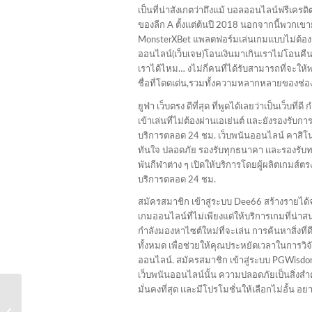
เป็นที่น่าสังเกตว่าถึงแม้ บอลออนไลน์ฟรีเค
ของลีก A ตั้งแต่ต้นปี 2018 นอกจากนี้พวกเขาย
MonsterXBet แพลตฟอร์มเล่นเกมแบบไม่ต้องกั
ออนไลน์(เว็บเจษ)โอนเงินมาเกินเราไม่โอนคื
เราได้ไหม… งไม่กี่คนที่ได้รับสามารถที่จะใ
ชื่อที่โดดเด่น,รวมทั้งความหลากหลายของช่องท
ยูฟ่า เว็บตรง ดีที่สุด ที่พูดได้เลยว่าเป็นเว็
เข้าเล่นที่ไม่ต้องผ่านเอเย่นต์ และยังรองรับ
บริการตลอด 24 ชม. เว็บพนันออนไลน์ คาสิโ
ทันใจ ปลอดภัย รองรับทุกธนาคา และรองรับทร
พันกีฬาต่าง ๆ เปิดให้บริการโดยผู้ผลิตเกมส์ตร
บริการตลอด 24 ชม.
สมัครสมาชิก เข้าสู่ระบบ Dee66 สร้างรายได้จ
เกมออนไลน์ที่ไม่เพียงแต่ให้บริการเกมที่น่
กำลังมองหาไซต์ใหม่ที่จะเล่น การค้นหาสิ่งที่ด
ทั้งหมด เพื่อช่วยให้คุณประหยัดเวลาในการวิจัย
ออนไลน์. สมัครสมาชิก เข้าสู่ระบบ PGWisdom 
เว็บพนันออนไลน์นั้น ความปลอดภัยเป็นสิ่งสำ
มั่นคงที่สุด และมีโปรโมชั่นให้เลือกไม่อั้น อ
Leading methods to See intel on the
Incredibly excellent Article Review