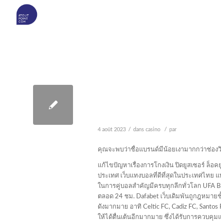
แทงบอล คาสิโน เว็
ด้วยระบบออโต้ที่เร็ว
/
/
4 août 2023
dans
casino
par
คุณจะพบว่าชื่อแบรนด์มีน้อยเงามากกว่าช่องวิ
แก้ไขปัญหาเรื่องการโกงเงิน ปิดยูสเซอร์ ล็อ
ประเทศ เว็บแทงบอลที่ดีที่สุดในประเทศไทย แ
ในการคู่บอลสำคัญมีครบทุกลีกทั่วโลก UFA B
ตลอด 24 ชม. Dafabet เว็บเดิมพันถูกฎหมายชั
ดังมากมาย อาทิ Celtic FC, Cadiz FC, Santo
ให้ได้ตื่นเต้นอีกมากมาย ซึ่งได้รับการควบคุ