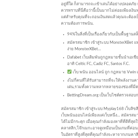
อยู่ที่ใด ก็สามารถจะเข้าเล่นได้อย่างปลอดภัย
ควรทราบที่นี่คือว่านี้เป็นมากไม่ค่อยเพียงเง
แต่สำหรับคุณที่จะถอนเงินสดแล้วคุณจะต้องเป็น
ความต้องการพนัน.
94%ในสิ่งที่เป็นเรื่องเกี่ยวกับเป็นพื้นฐา
สมัครสมาชิก เข้าสู่ระบบ MonsterXBet แ
ง่าย MonsterXBet…
Dafabet เว็บเดิมพันถูกฎหมายชั้นนำเอเชี
อาทิ Celtic FC, Cadiz FC, Santos F.C.
เว็บ พนัน ออนไลน์ ถูก กฎหมาย Vwin เ
งไม่กี่คนที่ได้รับสามารถที่จะให้พลังงาน
เด่น,รวมทั้งความหลากหลายของช่องที่มีตร
BettingDream.org เป็นเว็บไซต์ตรวจสอบกา
สมัครสมาชิก เข้าสู่ระบบ Myplay168 เว็บลิขสิ
เว็บพนันออนไลน์เพียงแค่เว็บหนึ่ง… สมัครสมาช
ได้ไม่มีกระตุก เมื่อคุณกำลังมองหาที่ที่ดีที่สุ
คลาสสิก,โจ๊กเมกะอาจดูเหมือนเป็นเกมที่ค่อนข้า
ในอัตราที่สูงที่สุดที่คุณกำลังจะหาจากเกม