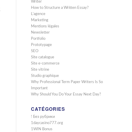
Writer
How to Structure a Written Essay?
์
L’agence
Marketing
Mentions légales
Newsletter
Portfolio
Prototypage
SEO
Site catalogue
Site e-commerce
Site vitrine
Studio graphique
Why Professional Term Paper Writers Is So
Important
Why Should You Do Your Essay Next Day?
CATÉGORIES
! Без рубрики
1daycasino777.org
1WIN Bonus