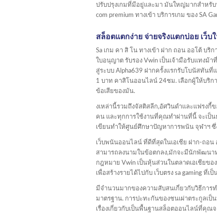
ปรับปรุงเกมที่มีอยู่และมา มันใหญ่มากสำหร
com premium ทางเข้า บริการเกม ของ SA Ga
สล็อตแตกง่าย จ่ายจริงแตกบ่อย เว็บ
Sa เกม คา สิ โน ทางเข้า ฝาก ถอน ออโต้ บริก
ใบอนุญาต รับรอง Vwin เป็นเจ้ามือรับแทงม้า
สู่ระบบ Alpha639 ฝากครั้งแรกรับโบนัสทันที่
1 บาท คาสิโนออนไลน์ 24ชม. เลือกผู้ให้บริก
ข้อเสียของมัน.
งเหล่านี้รวมถึงจัสติสลีก,อัศวินดำและแฟรงกี้ขอ
คน และทุกการใช้งานที่คุณทำผ่านที่นี้ จะเป็
เขียนทำให้ศูนย์ศึกษาปัญหาการพนัน จุฬาฯ ซึ
เว็บพนันออนไลน์ ที่ดีที่สุดในเอเชีย ฝาก-ถอน 
สามารถลงนามในข้อตกลง,มักจะมีนักพัฒนา
กฎหมาย Vwin เป็นหุ้นส่วนในตลาดเอเชียของสโ
เพื่อสร้างรายได้ไปกับ เว็บตรง sa gaming ที่เป
มีจำนวนมากของความสับสนเกี่ยวกับวิธีการท
มาตรฐาน. การปะทะกันของชนเผ่าตระกูลเป็นที่น
เรื่องเกี่ยวกับเป็นพื้นฐานสล็อตออนไลน์ที่คุณ